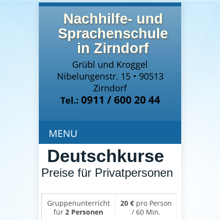
Nachhilfe- und
Sprachenschule
in Zirndorf
Grübl und Kroggel
Nibelungenstr. 15 • 90513
Zirndorf
0911 / 600 20 44
Tel.:
MENU
Deutschkurse
Preise für Privatpersonen
Gruppenunterricht
20 €
pro Person
für
2 Personen
/ 60 Min.