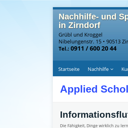
Nachhilfe- und S
in Zirndorf
Grübl und Kroggel
Nibelungenstr. 15 • 90513 Zi
0911 / 600 20 44
Tel.:
Startseite
Nachhilfe
Ku
Applied Schol
Informationsflu
Die Fähigkeit, Dinge wirklich zu le