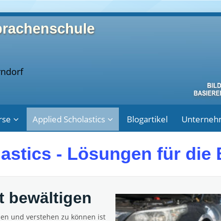
prachenschule
rndorf
rse
Applied Scholastics
Blogartikel
Unterne
astics - Lösungen für die
t bewältigen
rnen und verstehen zu können ist