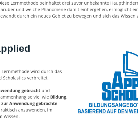
Diese Lernmethode beinhaltet drei zuvor unbekannte Haupthinder
darüber und welche Phänomene damit einhergehen, ermöglicht ei
gewandt durch ein neues Gebiet zu bewegen und sich das Wissen w
pplied
e Lernmethode wird durch das
 Scholastics verbreitet.
nwendung gebracht
und
sammenhang so viel wie
Bildung
.
o
zur Anwendung gebrachte
 praktisch anzuwenden, im
m Wissen.